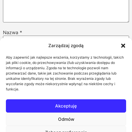
Nazwa
*
Zarządzaj zgodą
Adres email
*
Aby zapewnić jak najlepsze wrażenia, korzystamy z technologii, takich
jak pliki cookie, do przechowywania i/lub uzyskiwania dostępu do
informacji o urządzeniu. Zgoda na te technologie pozwoli nam
przetwarzać dane, takie jak zachowanie podczas przeglądania lub
unikalne identyfikatory na tej stronie. Brak wyrażenia zgody lub
Witryna internetowa
wycofanie zgody może niekorzystnie wpłynąć na niektóre cechy i
funkcje.
Akceptuję
Zapamiętaj moje dane w tej przeglądarce podczas
pisania kolejnych komentarzy.
Odmów